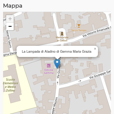
Mappa
+
−
×
La Lampada di Aladino di Gemma Maria Grazia