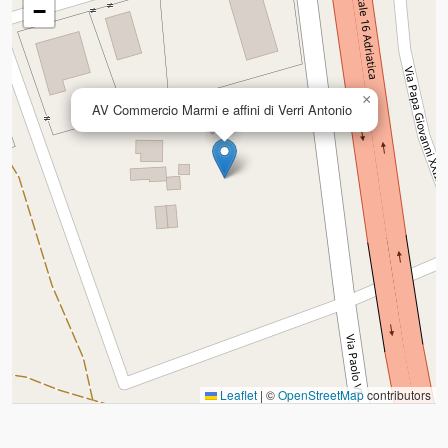
−
×
AV Commercio Marmi e affini di Verri Antonio
Leaflet
|
©
OpenStreetMap
contributors