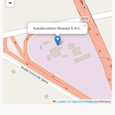
−
×
Autodemolizioni Muscara S.N.C.
Leaflet
|
©
OpenStreetMap
contributors